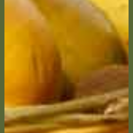
Votre email
Votre numéro de
téléphone
Prénom du proche
Nom du proche concerné
concerné
Age du proche concerné
Code postal du proche
concerné
Calculer douze moins
douze ? (en chiffres)