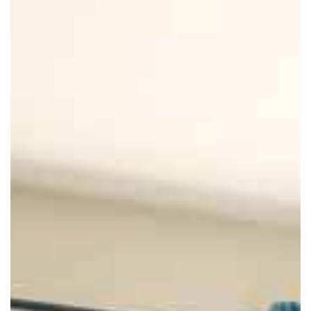
Les services
La galerie photos
Démarches d'admission
Les aides financières
FAQ