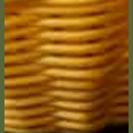
J’autorise l’utilisation des données
personnelles, conformément à notre
politique de confidentialité
Conformément aux dispositions de l’article L.
223-2 du Code de la Consommation, vous
pouvez vous inscrire sur la liste d’opposition
au démarchage téléphonique « Bloctel »
https://www.bloctel.gouv.fr/