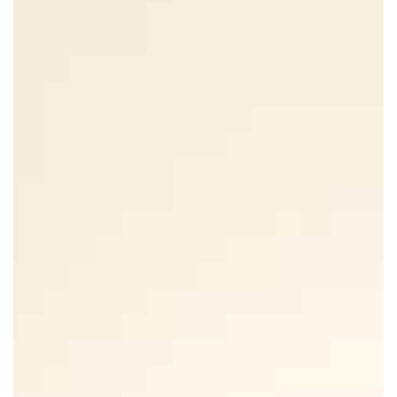
Présentation
Démarche qualité
Les équipes soignantes
Démarche Éco responsable
Intervenants extérieurs et partenariats
Nos valeurs
Restauration
Nous contacter
Animations et sorties
Horaires et accès