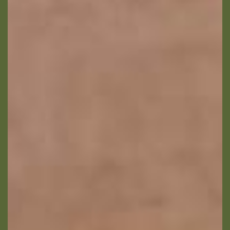
Votre email
Votre numéro de
téléphone
Prénom du proche
Nom du proche concerné
concerné