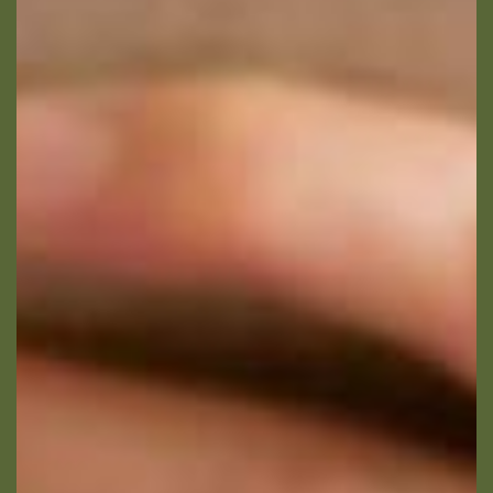
Age du proche concerné
Code postal du proche
concerné
Calculer neuf moins sept ?
(en chiffres)
J’autorise l’utilisation des données
personnelles, conformément à notre
politique de confidentialité
Conformément aux dispositions de l’article L.
223-2 du Code de la Consommation, vous