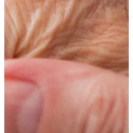
Animations et sorties
Horaires et accès
Les services
La galerie photos
Démarches d'admission
Les aides financières
FAQ