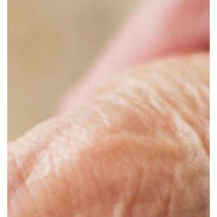
Présentation
Démarche qualité
Les équipes soignantes
Démarche Éco responsable
Intervenants extérieurs et partenariats
Nos valeurs
Restauration
Nous contacter